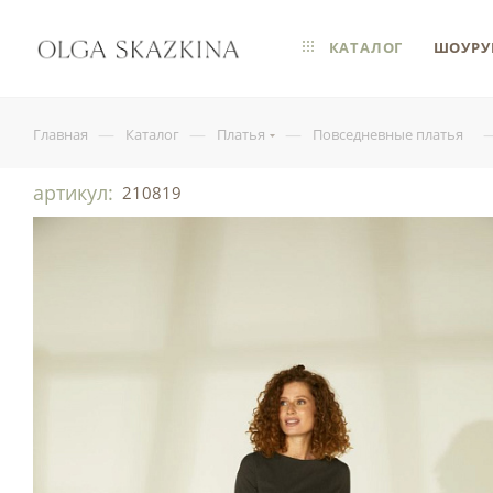
КАТАЛОГ
ШОУРУ
—
—
—
Главная
Каталог
Платья
Повседневные платья
артикул:
210819