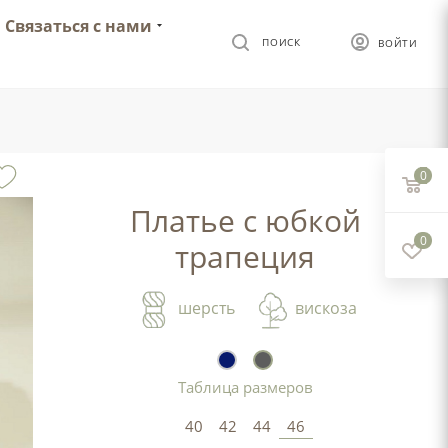
Связаться с нами
ПОИСК
ВОЙТИ
0
Платье с юбкой
0
трапеция
шерсть
вискоза
Таблица размеров
40
42
44
46