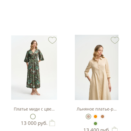
тляр
Платье миди с цветочным принтом
Льняное платье-рубашка А
13 000
руб.
13 400
руб.