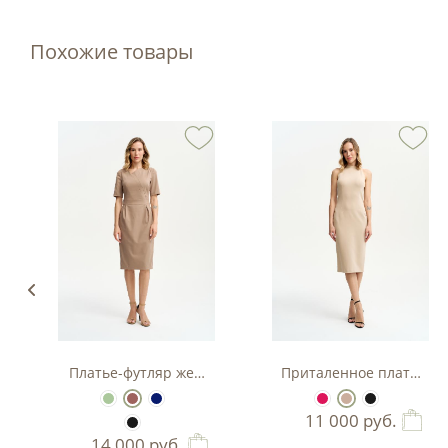
Похожие товары
з вискозы
Платье-футляр женское
Приталенное платье-фу
11 000
руб.
14 000
руб.