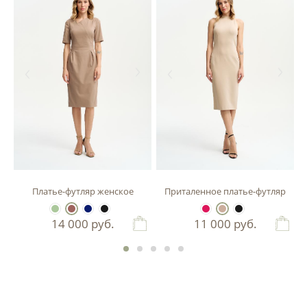
зы
Платье-футляр женское
Приталенное платье-футляр
14 000
руб.
11 000
руб.