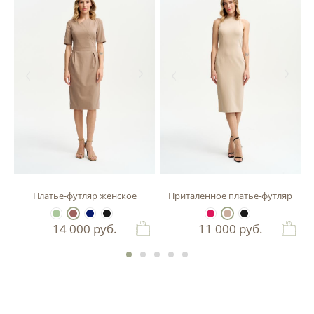
зы
Платье-футляр женское
Приталенное платье-футляр
14 000
руб.
11 000
руб.