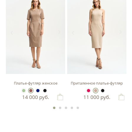
зы
Платье-футляр женское
Приталенное платье-футляр
14 000
руб.
11 000
руб.