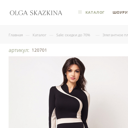
КАТАЛОГ
ШОУРУ
—
—
—
Главная
Каталог
Sale: скидки до 70%
Элегантное п
артикул:
120701