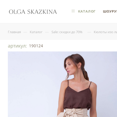
КАТАЛОГ
ШОУРУ
—
—
—
Главная
Каталог
Sale: скидки до 70%
Кюлоты изо л
артикул:
190124