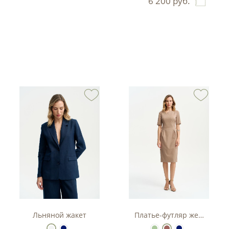
6 200
руб.
тюм-двойка с баской.
Льняной жакет
Платье-футляр женское