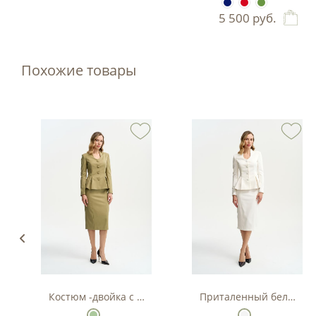
5 500
руб.
Похожие товары
Костюм -двойка с баской в цвете фисташка
Приталенный белый кос