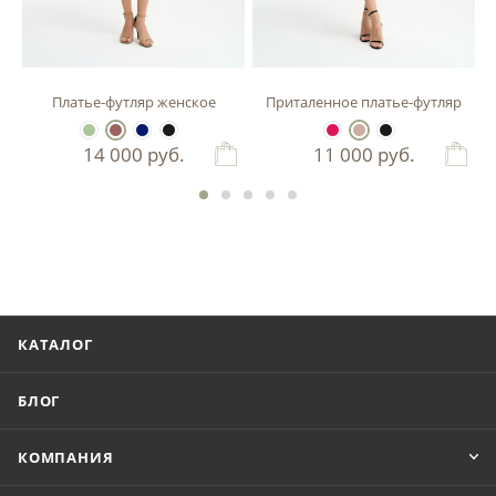
зы
Платье-футляр женское
Приталенное платье-футляр
14 000
руб.
11 000
руб.
КАТАЛОГ
БЛОГ
КОМПАНИЯ