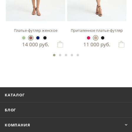
зы
Платье-футляр женское
Приталенное платье-футляр
14 000
руб.
11 000
руб.
КАТАЛОГ
БЛОГ
КОМПАНИЯ