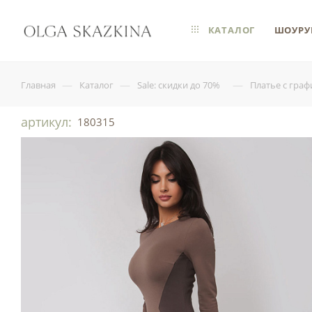
КАТАЛОГ
ШОУРУ
—
—
—
Главная
Каталог
Sale: скидки до 70%
Платье с гра
артикул:
180315