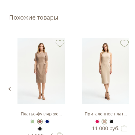
Похожие товары
з вискозы
Платье-футляр женское
Приталенное платье-фу
11 000
руб.