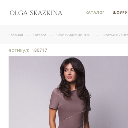
КАТАЛОГ
ШОУРУ
—
—
—
Главная
Каталог
Sale: скидки до 70%
Платье с кант
артикул:
180717