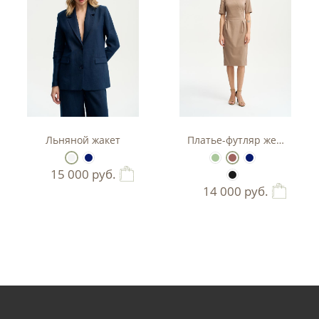
тюм-двойка с баской.
Льняной жакет
Платье-футляр женское
15 000
руб.
14 000
руб.