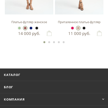
зы
Платье-футляр женское
Приталенное платье-футляр
14 000
руб.
11 000
руб.
КАТАЛОГ
БЛОГ
КОМПАНИЯ