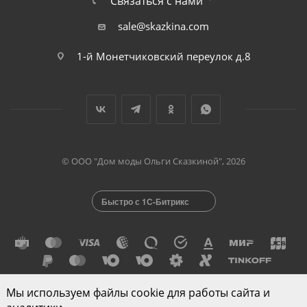
Связаться с нами
sale@skazkina.com
1-й Монетчиковский переулок д.8
© ООО "Дом моды Ольги Сказкиной", 2026
Быстро с 1С-Битрикс
Мы используем файлы cookie для работы сайта и
Разработано в