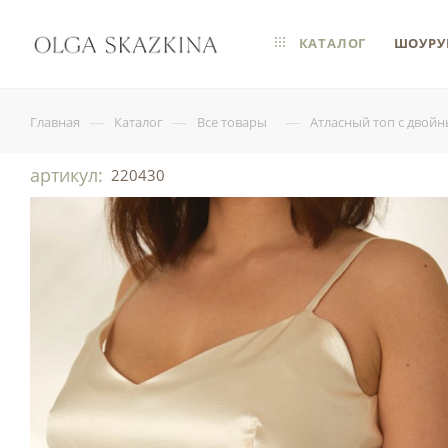
КАТАЛОГ
ШОУРУ
—
—
—
Главная
Каталог
Все товары
Атласный топ с двой
артикул:
220430