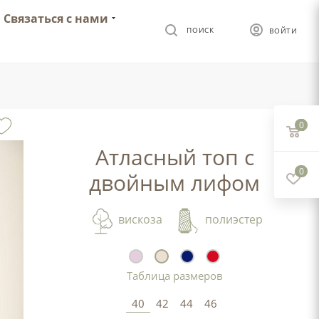
Связаться с нами
ПОИСК
ВОЙТИ
0
Атласный топ с
0
двойным лифом
вискоза
полиэстер
Таблица размеров
40
42
44
46