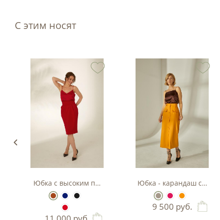
С этим носят
- карандаш
Юбка с высоким поясом
Юбка - карандаш с дек
9 500
руб.
11 000
руб.