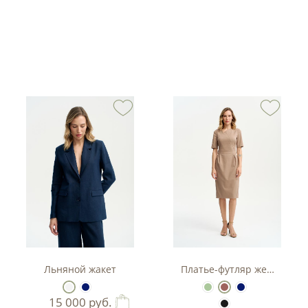
тюм-двойка с баской.
Льняной жакет
Платье-футляр женское
15 000
руб.