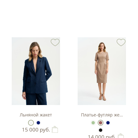
тюм-двойка с баской.
Льняной жакет
Платье-футляр женское
15 000
руб.
14 000
руб.