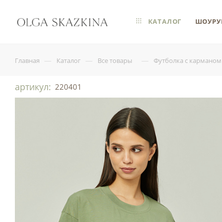
КАТАЛОГ
ШОУРУ
—
—
—
Главная
Каталог
Все товары
Футболка с карманом
артикул:
220401