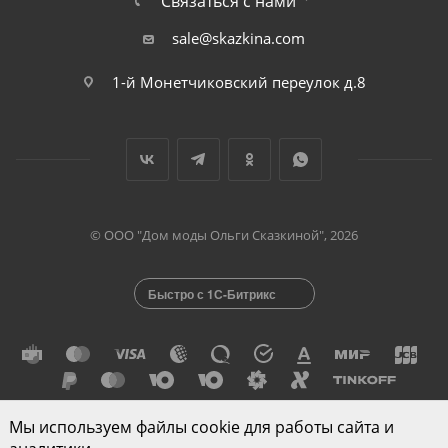
Связаться с нами
sale@skazkina.com
1-й Монетчиковский переулок д.8
© ООО "Дом моды Ольги Сказкиной", 2026
Быстро с 1С-Битрикс
Мы используем файлы cookie для работы сайта и
Разработано в